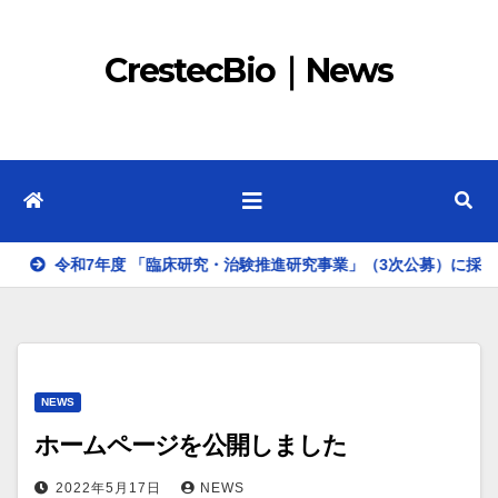
コ
ン
CrestecBio｜News
テ
ン
ツ
へ
ス
キ
令和7年度 「臨床研究・治験推進研究事業」（3次公募）に採択され
ッ
プ
NEWS
ホームページを公開しました
2022年5月17日
NEWS