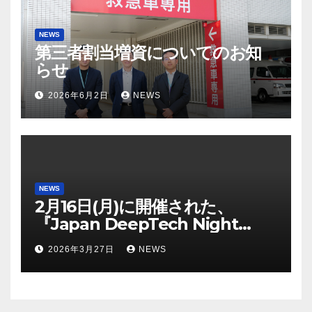
NEWS
第三者割当増資についてのお知
らせ
2026年6月2日
NEWS
NEWS
2月16日(月)に開催された、
『Japan DeepTech Night
Ibaraki / Chiba / Aichi /
2026年3月27日
NEWS
Hokkaido ～今話題のディープ
テック分野企業が登壇～』に、弊
社代表取締役の丸島愛樹がパネリ
ストとして登壇いたしました。