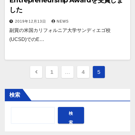
Entrepreneurship Awardを受賞しま
した
2019年12月13日
NEWS
副賞の米国カリフォルニア大学サンディエゴ校
(UCSD)でのE…
投
1
…
4
5
稿
の
検索
ペ
検
ー
索
ジ