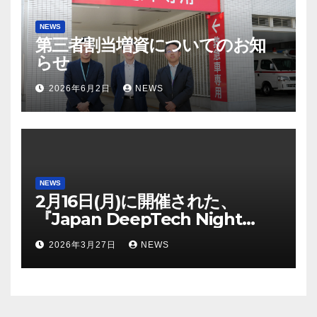
NEWS
第三者割当増資についてのお知
らせ
2026年6月2日
NEWS
NEWS
2月16日(月)に開催された、
『Japan DeepTech Night
Ibaraki / Chiba / Aichi /
2026年3月27日
NEWS
Hokkaido ～今話題のディープ
テック分野企業が登壇～』に、弊
社代表取締役の丸島愛樹がパネリ
ストとして登壇いたしました。