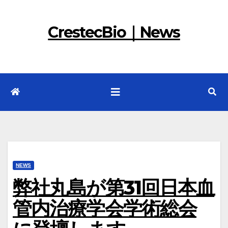
コ
ン
CrestecBio｜News
テ
ン
ツ
へ
ス
キ
ッ
プ
NEWS
弊社丸島が第31回日本血
管内治療学会学術総会