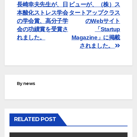
長崎幸夫先生が、日
ビューが、（株）ス
稿
本酸化ストレス学会
タートアップクラス
ナ
の学会賞、高分子学
のWebサイト
会の功績賞を受賞さ
「Startup
ビ
れました。
Magazine」に掲載
ゲ
されました。
ー
シ
ョ
By
news
ン
RELATED POST