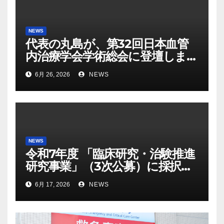
NEWS
代表の丸島が、第32回日本血管
内治療学会学術総会に登壇しま
す。
6月 26, 2026
NEWS
NEWS
令和7年度 「臨床研究・治験推進
研究事業」（3次公募）に採択さ
れました
6月 17, 2026
NEWS